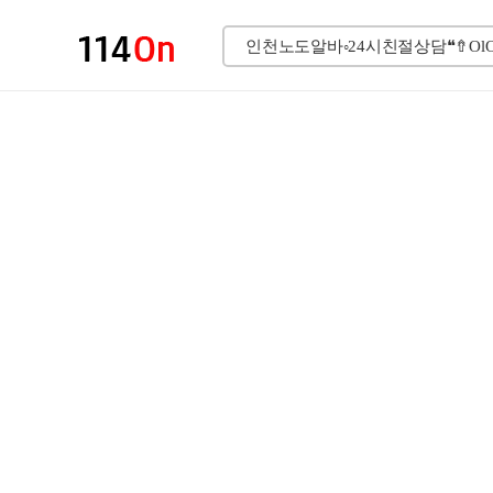
검색광고
'키워드
인천노도알바◦24시친절상담❝⇮OlO✔
련 광고입니다.
큰 지도 보기
TV맛집