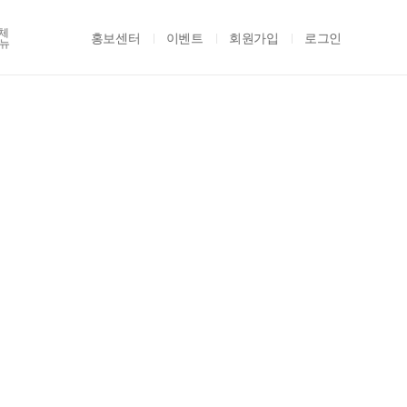
체
홍보센터
이벤트
회원가입
로그인
뉴
NO!
'관
 신청하기
더보기 +