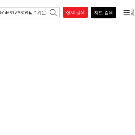
전
상세 검색
지도 검색
메
4689✔56O9◣수위문의➳강남갤러리ß노도알바수위문의⊚인천노도알바돈걱정
서비스