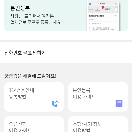
본인등록
사장님! 프리랜서 여러분
업체정보 무료로 등록하세요.
전
전화번호 묻고 답하기
화
번
호
묻
고
궁금증을 해결해 드릴께요!
답
하
기
114번호안내
본인등록
바
등록방법
이용 가이드
로
가
기
오류신고
스팸/사기 정보
이용 가이드
이용방법