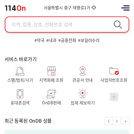
서울특별시 중구 태평로1가
지역, 업종, 상호, 전화번호 검색
#약국
#내과
#공중전화
#보일러수리
◀
▶
서비스 바로가기
스팸/범죄/사기
지역화폐 조회
관공서 안내
사업자번호조회
휴대폰검색
OnDB판매
업체 제보하기
최근 등록된 OnDB 상품