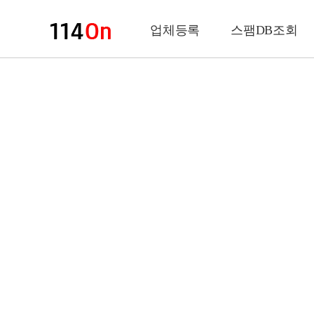
업체등록
스팸DB조회
업체정보
상 호
업 종
전화번호
팩스번호