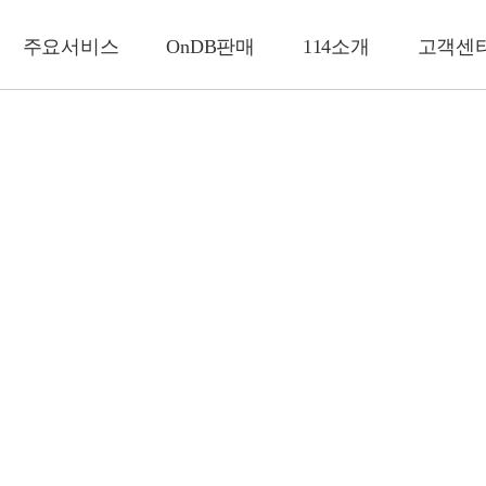
주요서비스
OnDB판매
114소개
고객센