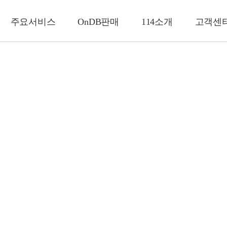
주요서비스
OnDB판매
114소개
고객센