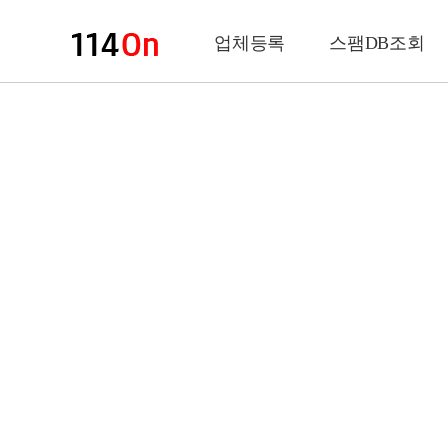
업체등록
스팸DB조회
업체정보
상 호
업 종
전화번호
팩스번호