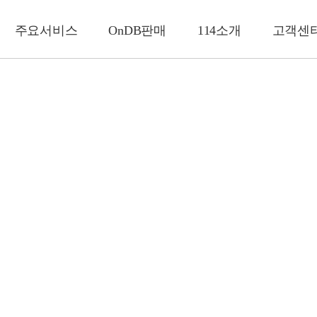
주요서비스
OnDB판매
114소개
고객센