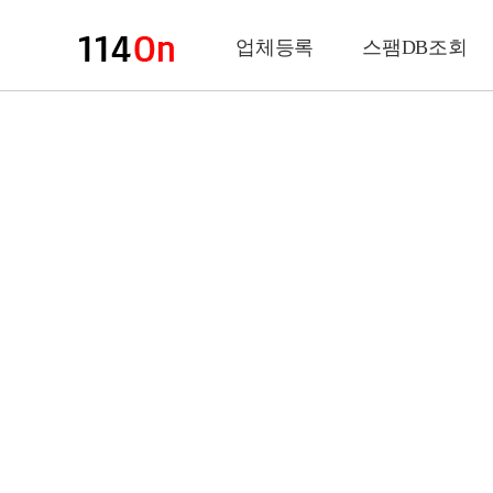
업체등록
스팸DB조회
업체정보
상 호
업 종
전화번호
팩스번호