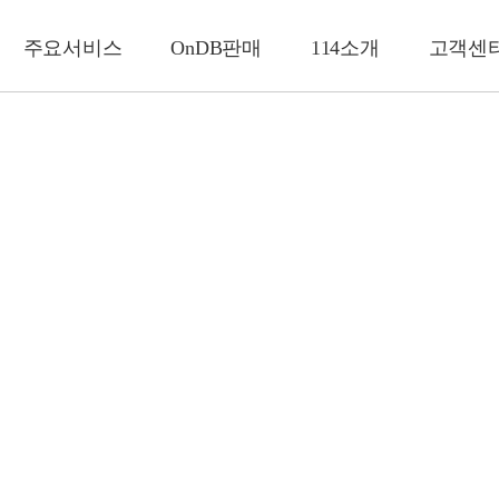
주요서비스
OnDB판매
114소개
고객센