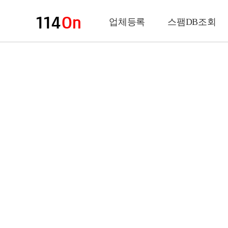
업체등록
스팸DB조회
업체정보
상 호
업 종
전화번호
팩스번호