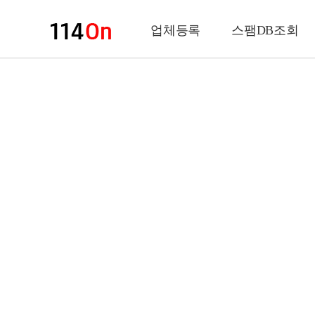
업체등록
스팸DB조회
업체정보
상 호
업 종
전화번호
팩스번호