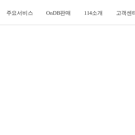
주요서비스
OnDB판매
114소개
고객센