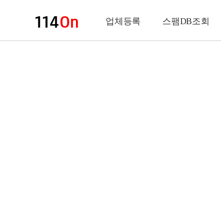
업체등록
스팸DB조회
업체정보
상 호
업 종
전화번호
팩스번호