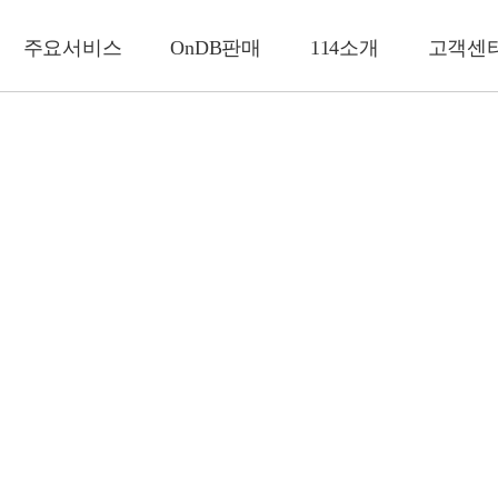
주요서비스
OnDB판매
114소개
고객센