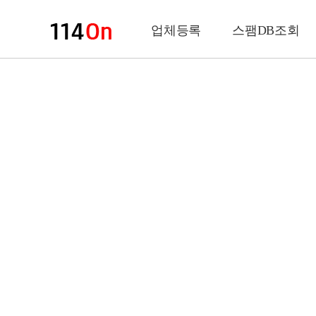
업체등록
스팸DB조회
업체정보
상 호
업 종
전화번호
팩스번호