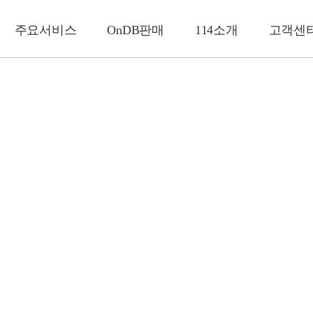
주요서비스
OnDB판매
114소개
고객센