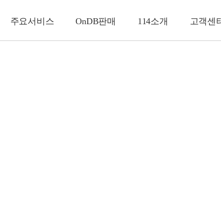
주요서비스
OnDB판매
114소개
고객센