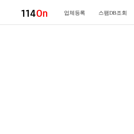
업체등록
스팸DB조회
업체정보
상 호
업 종
전화번호
팩스번호