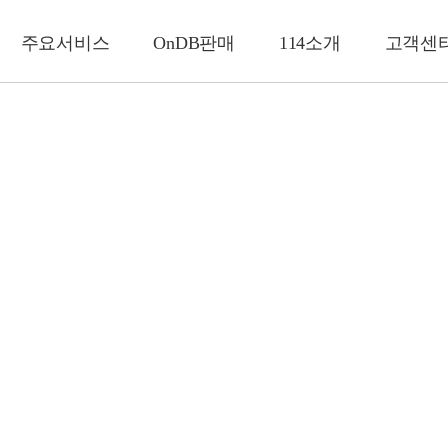
주요서비스
OnDB판매
114소개
고객센