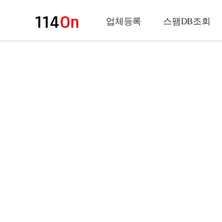
업체등록
스팸DB조회
업체정보
상 호
업 종
전화번호
팩스번호