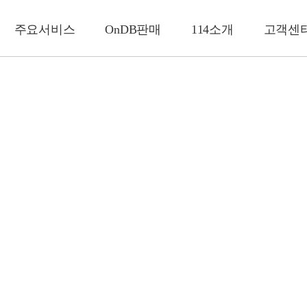
주요서비스
OnDB판매
114소개
고객센