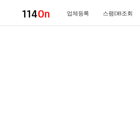
업체등록
스팸DB조회
업체정보
상 호
업 종
전화번호
팩스번호