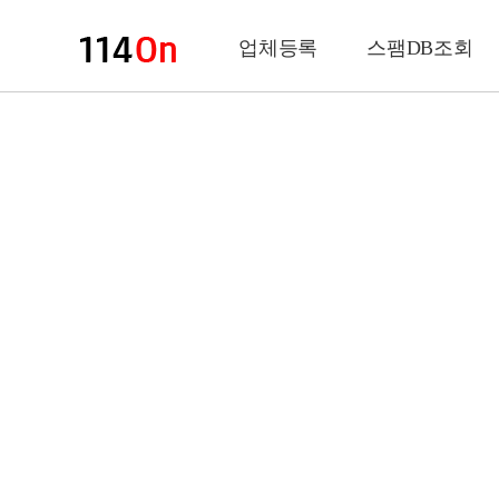
업체등록
스팸DB조회
업체정보
상 호
업 종
전화번호
팩스번호