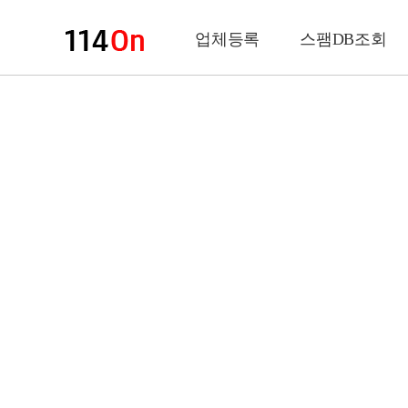
업체등록
스팸DB조회
업체정보
상 호
업 종
전화번호
팩스번호