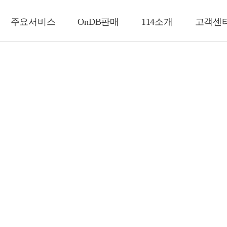
주요서비스
OnDB판매
114소개
고객센