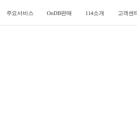
주요서비스
OnDB판매
114소개
고객센