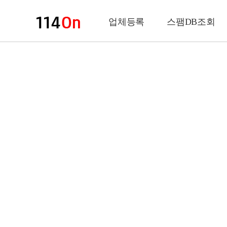
업체등록
스팸DB조회
업체정보
상 호
업 종
전화번호
팩스번호