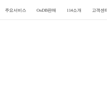
주요서비스
OnDB판매
114소개
고객센