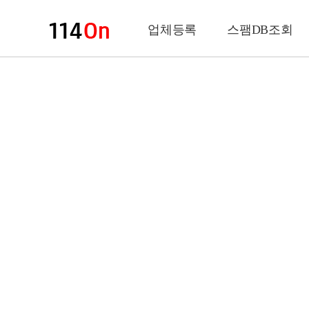
업체등록
스팸DB조회
업체정보
상 호
업 종
전화번호
팩스번호