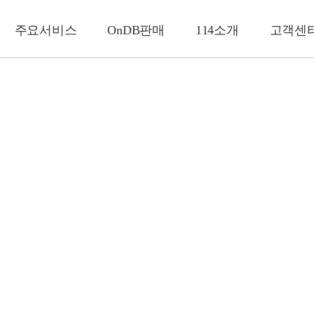
주요서비스
OnDB판매
114소개
고객센