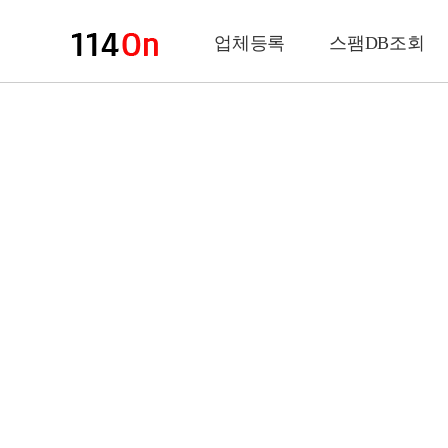
업체등록
스팸DB조회
업체정보
상 호
업 종
전화번호
팩스번호