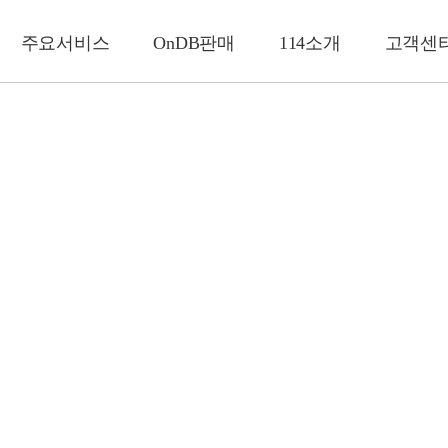
주요서비스
OnDB판매
114소개
고객센