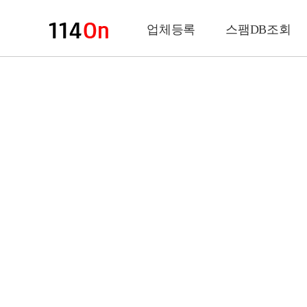
업체등록
스팸DB조회
업체정보
상 호
업 종
전화번호
팩스번호