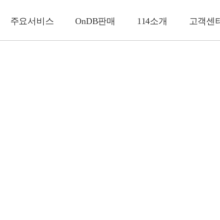
주요서비스
OnDB판매
114소개
고객센