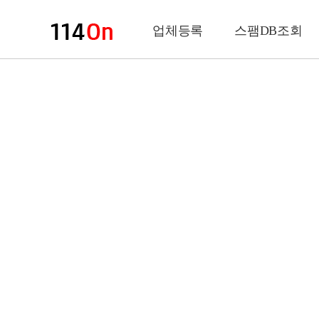
업체등록
스팸DB조회
업체정보
상 호
업 종
전화번호
팩스번호