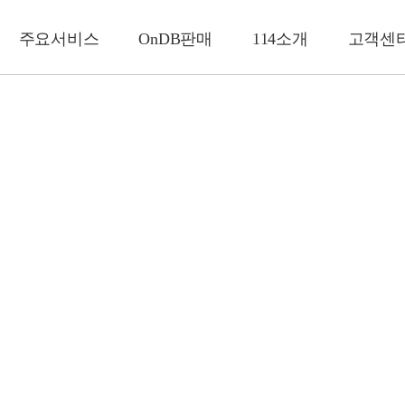
주요서비스
OnDB판매
114소개
고객센