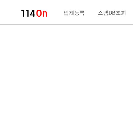
업체등록
스팸DB조회
업체정보
상 호
업 종
전화번호
팩스번호