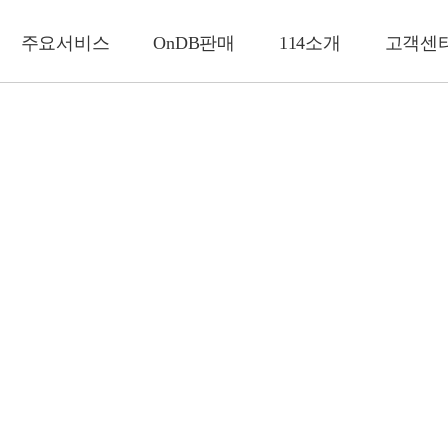
주요서비스
OnDB판매
114소개
고객센