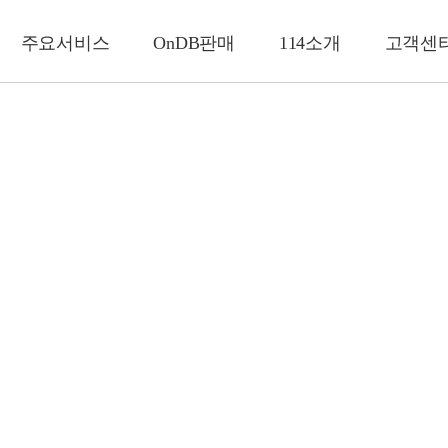
주요서비스
OnDB판매
114소개
고객센