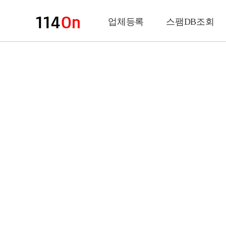
업체등록
스팸DB조회
업체정보
상 호
업 종
전화번호
팩스번호