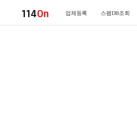
업체등록
스팸DB조회
업체정보
상 호
업 종
전화번호
팩스번호