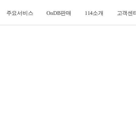
주요서비스
OnDB판매
114소개
고객센