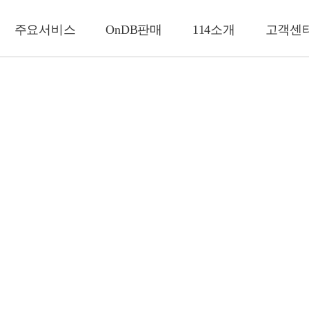
주요서비스
OnDB판매
114소개
고객센