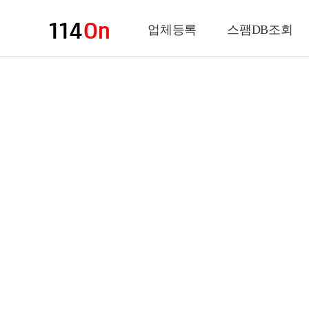
업체등록
스팸DB조회
업체정보
상 호
업 종
전화번호
팩스번호