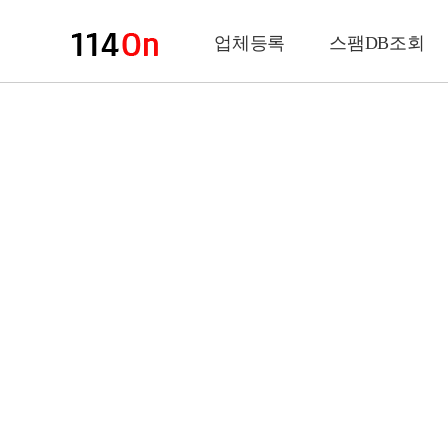
업체등록
스팸DB조회
업체정보
상 호
업 종
전화번호
팩스번호