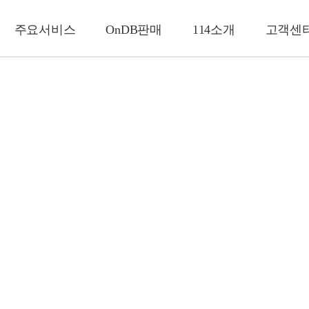
주요서비스
OnDB판매
114소개
고객센