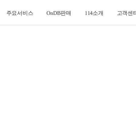
주요서비스
OnDB판매
114소개
고객센