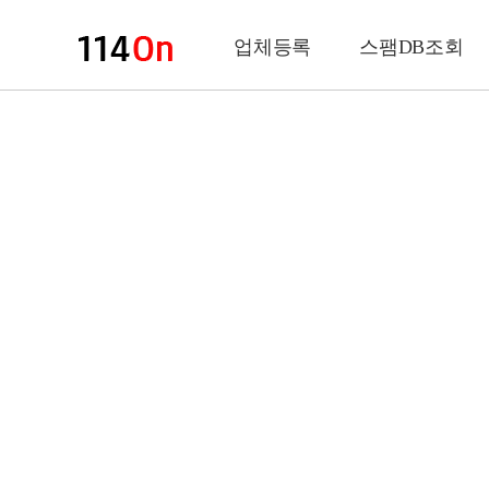
업체등록
스팸DB조회
업체정보
상 호
업 종
전화번호
팩스번호