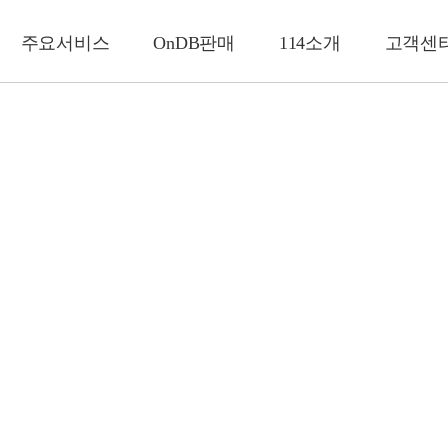
주요서비스
OnDB판매
114소개
고객센