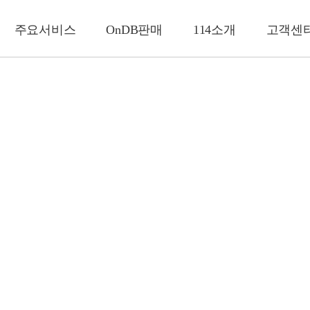
주요서비스
OnDB판매
114소개
고객센