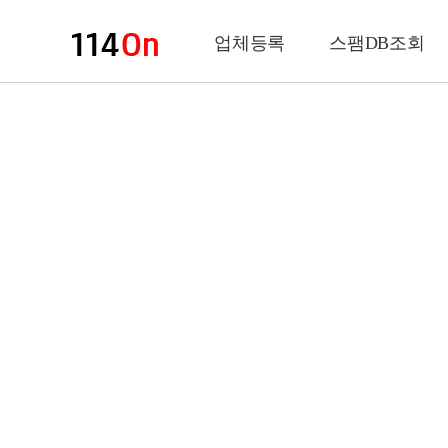
업체등록
스팸DB조회
업체정보
상 호
업 종
전화번호
팩스번호