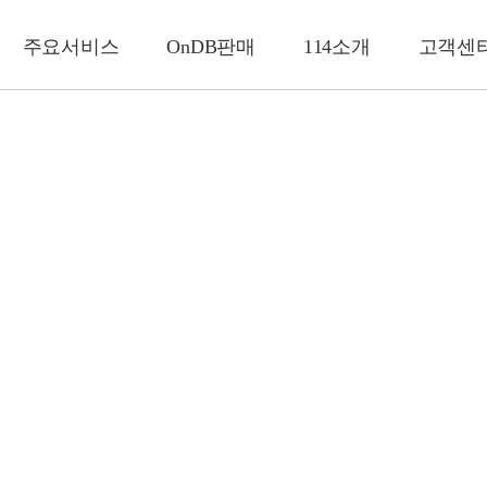
주요서비스
OnDB판매
114소개
고객센