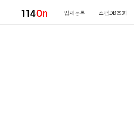
업체등록
스팸DB조회
업체정보
상 호
업 종
전화번호
팩스번호