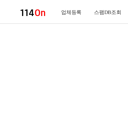
업체등록
스팸DB조회
업체정보
상 호
업 종
전화번호
팩스번호