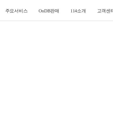
주요서비스
OnDB판매
114소개
고객센