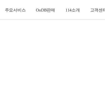
주요서비스
OnDB판매
114소개
고객센