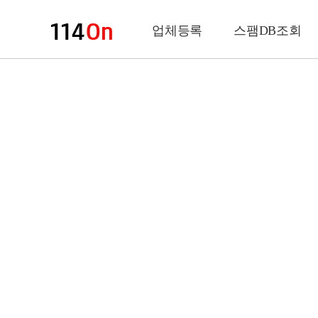
업체등록
스팸DB조회
업체정보
상 호
업 종
전화번호
팩스번호