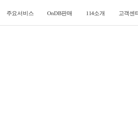
주요서비스
OnDB판매
114소개
고객센