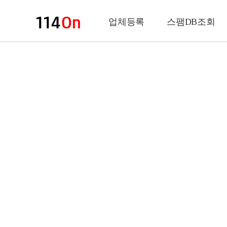
업체등록
스팸DB조회
업체정보
상 호
업 종
전화번호
팩스번호