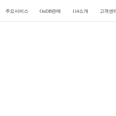
주요서비스
OnDB판매
114소개
고객센