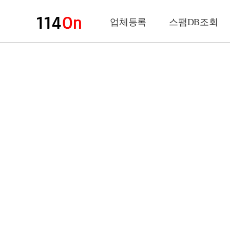
업체등록
스팸DB조회
업체정보
상 호
업 종
전화번호
팩스번호