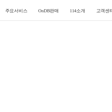
주요서비스
OnDB판매
114소개
고객센