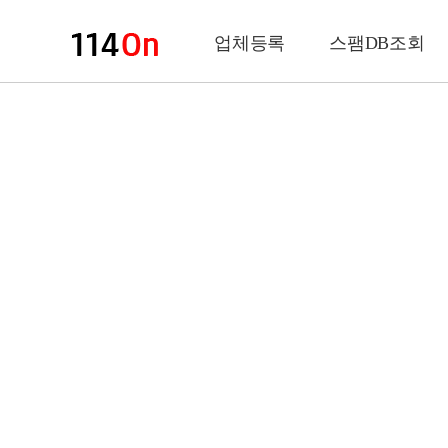
업체등록
스팸DB조회
업체정보
상 호
업 종
전화번호
팩스번호