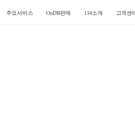
주요서비스
OnDB판매
114소개
고객센