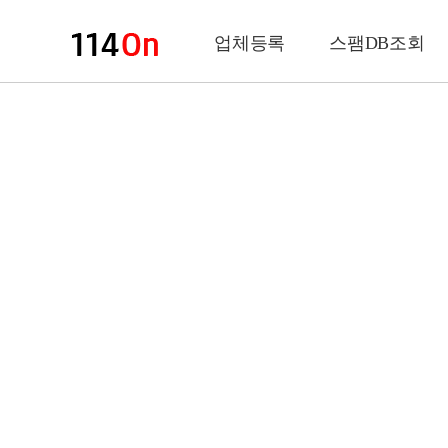
업체등록
스팸DB조회
업체정보
상 호
업 종
전화번호
팩스번호