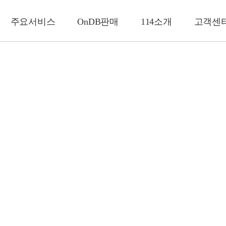
주요서비스
OnDB판매
114소개
고객센