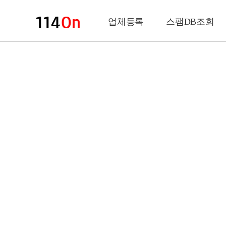
업체등록
스팸DB조회
업체정보
상 호
업 종
전화번호
팩스번호