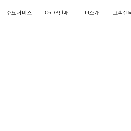
주요서비스
OnDB판매
114소개
고객센