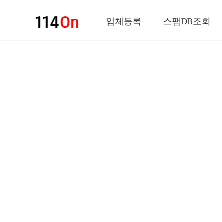
업체등록
스팸DB조회
업체정보
상 호
업 종
전화번호
팩스번호