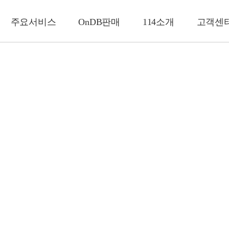
주요서비스
OnDB판매
114소개
고객센