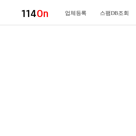
업체등록
스팸DB조회
업체정보
상 호
업 종
전화번호
팩스번호