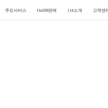
주요서비스
OnDB판매
114소개
고객센