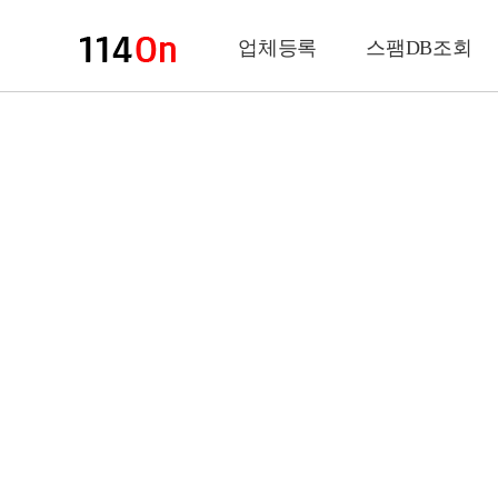
업체등록
스팸DB조회
업체정보
상 호
업 종
전화번호
팩스번호