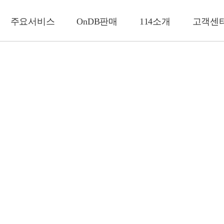
주요서비스
OnDB판매
114소개
고객센