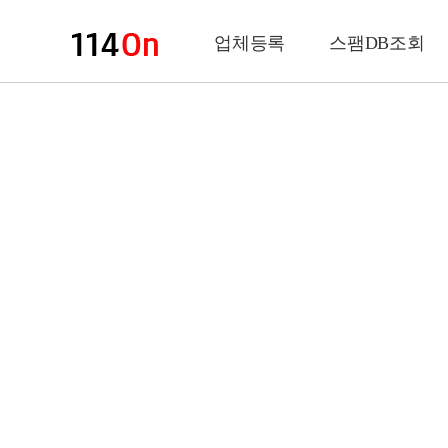
업체등록
스팸DB조회
업체정보
상 호
업 종
전화번호
팩스번호