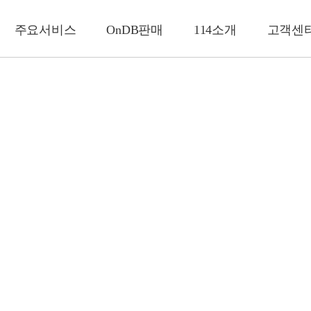
주요서비스
OnDB판매
114소개
고객센