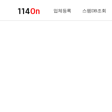
업체등록
스팸DB조회
업체정보
상 호
업 종
전화번호
팩스번호