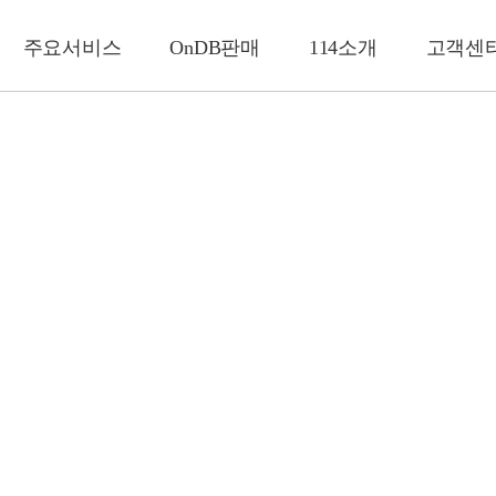
주요서비스
OnDB판매
114소개
고객센